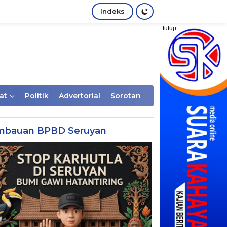
Indeks
tutup
at
Politik
Advertorial
Sorotan
mbauan BPBD Seruyan