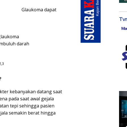
Glaukoma dapat
Tv
 glaukoma
embuluh darah
2,3
?
okter kebanyakan datang saat
na pada saat awal gejala
tan tepi sehingga pasien
jala semakin berat hingga