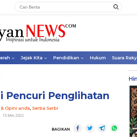
aerah
Jejak Kita
Pendidikan
Hukum
Suara Raky
Hi
Si Pencuri Penglihatan
 & Opini anda
,
Serba Serbi
13 Mei 2022
BAGIKAN