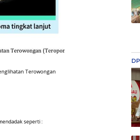
DP
Penglihatan Terowongan
mendadak seperti :