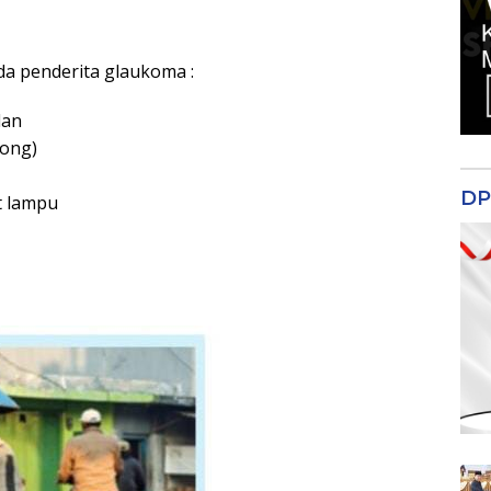
da penderita glaukoma :
lan
pong)
DP
at lampu