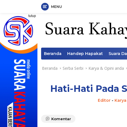
MENU
Langsung
tutup
ke
konten
Beranda
Handep Hapakat
Suara D
Beranda
Serba Serbi
Karya & Opini anda
Hati-Hati Pada 
Editor
-
Karya
Komentar