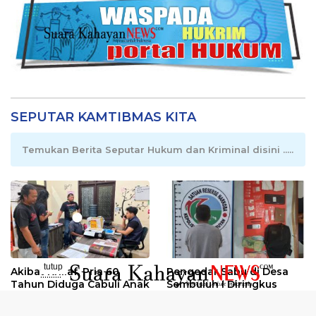
SEPUTAR KAMTIBMAS KITA
Temukan Berita Seputar Hukum dan Kriminal disini .....
tutup
Akibat Khilaf, Pria 60
Pengedar Sabu di Desa
..........
Tahun Diduga Cabuli Anak
Sembuluh I Diringkus