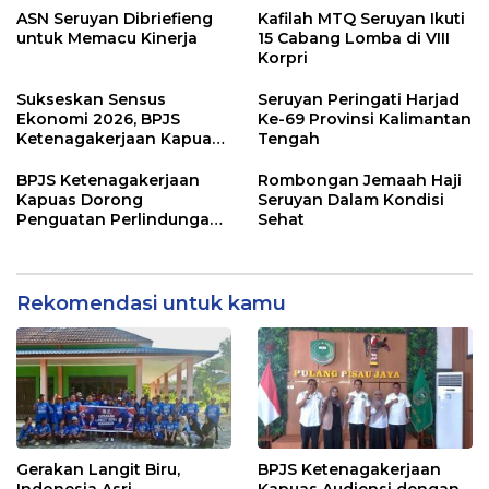
ASN Seruyan Dibriefieng
Kafilah MTQ Seruyan Ikuti
untuk Memacu Kinerja
15 Cabang Lomba di VIII
Korpri
Sukseskan Sensus
Seruyan Peringati Harjad
Ekonomi 2026, BPJS
Ke-69 Provinsi Kalimantan
Ketenagakerjaan Kapuas
Tengah
dan BPS Lindungi Ribuan
Petugas Lapangan
BPJS Ketenagakerjaan
Rombongan Jemaah Haji
Kapuas Dorong
Seruyan Dalam Kondisi
Penguatan Perlindungan
Sehat
Jaminan Sosial bagi
Perangkat Desa
Rekomendasi untuk kamu
Gerakan Langit Biru,
BPJS Ketenagakerjaan
Indonesia Asri
Kapuas Audiensi dengan