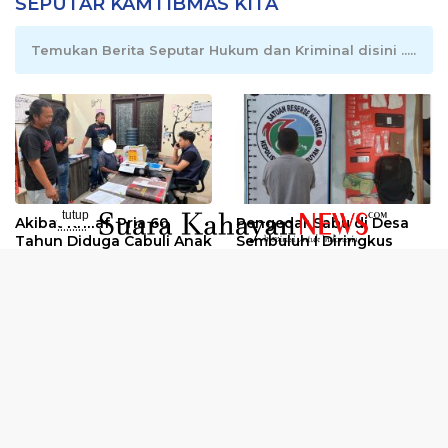
SEPUTAR KAMTIBMAS KITA
Temukan Berita Seputar Hukum dan Kriminal disini .....
tutup
Akibat Khilaf, Pria 60
Pengedar Sabu di Desa
..........
Tahun Diduga Cabuli Anak
Sembuluh I Diringkus
Peringatan Hari Anti
Oknum Kuli Tinta Diduga
Narkotika Internasional
Pengedar Sabu Dibekuk
2026