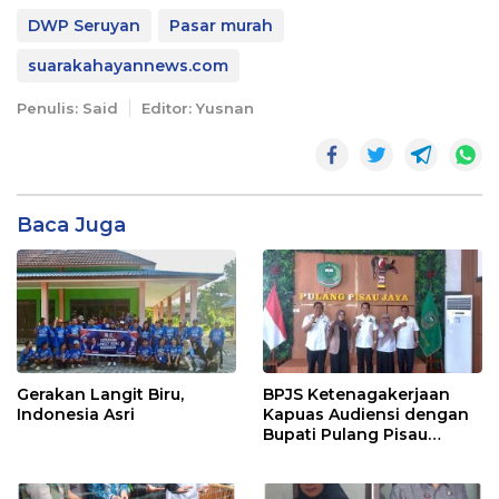
DWP Seruyan
Pasar murah
suarakahayannews.com
Penulis: Said
Editor: Yusnan
Baca Juga
Gerakan Langit Biru,
BPJS Ketenagakerjaan
Indonesia Asri
Kapuas Audiensi dengan
Bupati Pulang Pisau
Bahas Kepesertaan PKBU,
Ekosistem Desa, dan
Pekerja Rentan