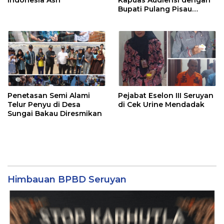
Bupati Pulang Pisau
Bahas Kepesertaan PKBU,
Ekosistem Desa, dan
Pekerja Rentan
Penetasan Semi Alami
Pejabat Eselon III Seruyan
Telur Penyu di Desa
di Cek Urine Mendadak
Sungai Bakau Diresmikan
Himbauan BPBD Seruyan