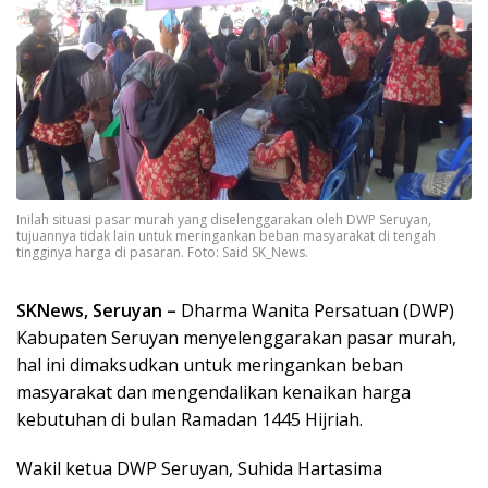
Inilah situasi pasar murah yang diselenggarakan oleh DWP Seruyan,
tujuannya tidak lain untuk meringankan beban masyarakat di tengah
tingginya harga di pasaran. Foto: Said SK_News.
SKNews, Seruyan –
Dharma Wanita Persatuan (DWP)
Kabupaten Seruyan menyelenggarakan pasar murah,
hal ini dimaksudkan untuk meringankan beban
masyarakat dan mengendalikan kenaikan harga
kebutuhan di bulan Ramadan 1445 Hijriah.
Wakil ketua DWP Seruyan, Suhida Hartasima