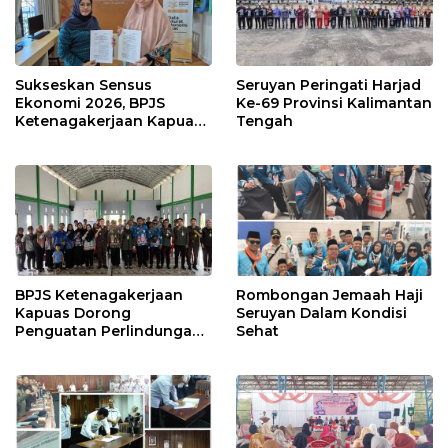
Sukseskan Sensus
Seruyan Peringati Harjad
Ekonomi 2026, BPJS
Ke-69 Provinsi Kalimantan
Ketenagakerjaan Kapuas
Tengah
dan BPS Lindungi Ribuan
Petugas Lapangan
BPJS Ketenagakerjaan
Rombongan Jemaah Haji
Kapuas Dorong
Seruyan Dalam Kondisi
Penguatan Perlindungan
Sehat
Jaminan Sosial bagi
Perangkat Desa