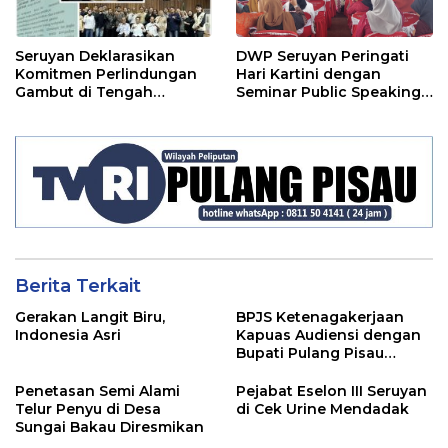
Seruyan Deklarasikan
DWP Seruyan Peringati
Komitmen Perlindungan
Hari Kartini dengan
Gambut di Tengah
Seminar Public Speaking
Ancaman El Nino
Menginspirasi Kaum
Perempuan
Berita Terkait
Gerakan Langit Biru,
BPJS Ketenagakerjaan
Indonesia Asri
Kapuas Audiensi dengan
Bupati Pulang Pisau
Bahas Kepesertaan PKBU,
Ekosistem Desa, dan
Penetasan Semi Alami
Pejabat Eselon III Seruyan
Pekerja Rentan
Telur Penyu di Desa
di Cek Urine Mendadak
Sungai Bakau Diresmikan