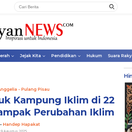
aerah
Jejak Kita
Pendidikan
Hukum
Suara Raky
Hi
Anggelia - Pulang Pisau
uk Kampung Iklim di 22
Dampak Perubahan Iklim
-
Handep Hapakat
19 Agustus 2025