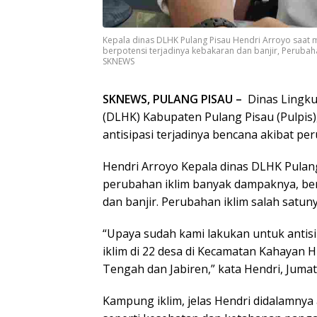
Kepala dinas DLHK Pulang Pisau Hendri Arroyo saat
berpotensi terjadinya kebakaran dan banjir, Perubaha
SKNEWS
SKNEWS, PULANG PISAU –
Dinas Lingk
(DLHK) Kabupaten Pulang Pisau (Pulpis
antisipasi terjadinya bencana akibat per
Hendri Arroyo Kepala dinas DLHK Pula
perubahan iklim banyak dampaknya, ber
dan banjir. Perubahan iklim salah satun
“Upaya sudah kami lakukan untuk anti
iklim di 22 desa di Kecamatan Kahayan H
Tengah dan Jabiren,” kata Hendri, Jumat 
Kampung iklim, jelas Hendri didalamnya