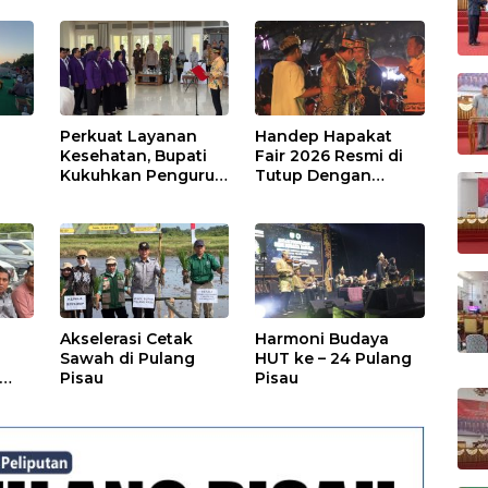
Perkuat Layanan
Handep Hapakat
a
Kesehatan, Bupati
Fair 2026 Resmi di
Kukuhkan Pengurus
Tutup Dengan
TP Posyandu
Malam Hiburan
Rakyat
Akselerasi Cetak
Harmoni Budaya
Sawah di Pulang
HUT ke – 24 Pulang
Pisau
Pisau