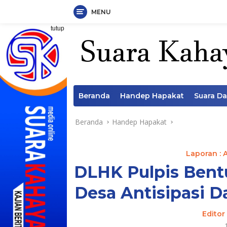
MENU
Langsung
tutup
ke
konten
Beranda
Handep Hapakat
Suara D
Beranda
Handep Hapakat
Laporan : 
DLHK Pulpis Bent
Desa Antisipasi 
Editor