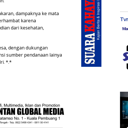
n.
bakaran, dampaknya ke mata
Tv
terhambat karena
ian dari kesehatan,
 desa, dengan dukungan
si sumber pendanaan lainya
i. *.*