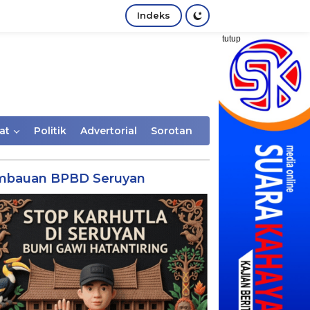
Indeks
tutup
at
Politik
Advertorial
Sorotan
mbauan BPBD Seruyan