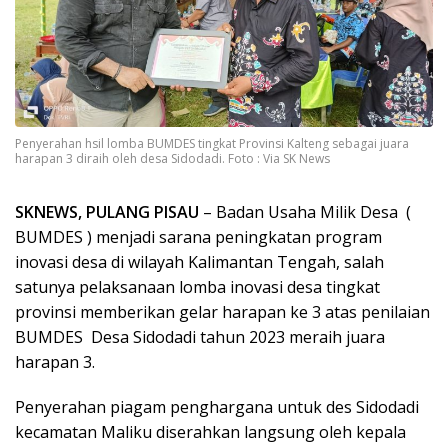
Penyerahan hsil lomba BUMDES tingkat Provinsi Kalteng sebagai juara
harapan 3 diraih oleh desa Sidodadi. Foto : Via SK News
SKNEWS, PULANG PISAU
– Badan Usaha Milik Desa (
BUMDES ) menjadi sarana peningkatan program
inovasi desa di wilayah Kalimantan Tengah, salah
satunya pelaksanaan lomba inovasi desa tingkat
provinsi memberikan gelar harapan ke 3 atas penilaian
BUMDES Desa Sidodadi tahun 2023 meraih juara
harapan 3.
Penyerahan piagam penghargana untuk des Sidodadi
kecamatan Maliku diserahkan langsung oleh kepala