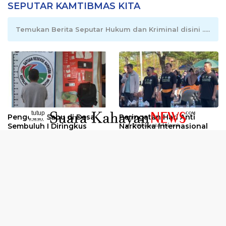
SEPUTAR KAMTIBMAS KITA
Temukan Berita Seputar Hukum dan Kriminal disini .....
tutup
Pengedar Sabu di Desa
Peringatan Hari Anti
..........
Sembuluh I Diringkus
Narkotika Internasional
2026
Oknum Kuli Tinta Diduga
Kunjungan Kerja Kajati
Pengedar Sabu Dibekuk
Kalteng ke Pulang Pisau