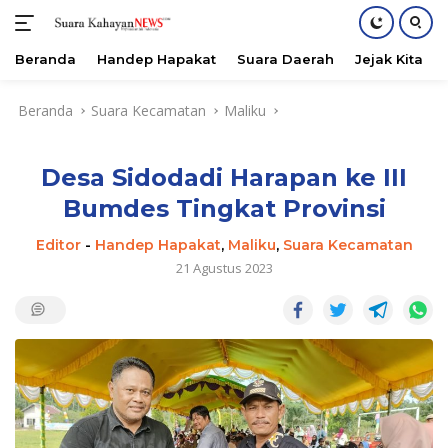
Beranda
Handep Hapakat
Suara Daerah
Jejak Kita
Langsung
Beranda
Suara Kecamatan
Maliku
ke
konten
Desa Sidodadi Harapan ke III
Bumdes Tingkat Provinsi
Editor
-
Handep Hapakat
,
Maliku
,
Suara Kecamatan
21 Agustus 2023