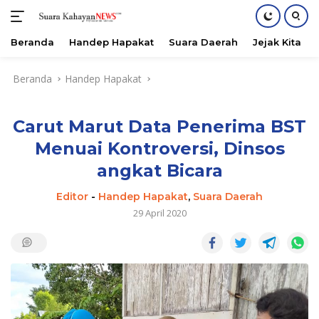
Beranda
Handep Hapakat
Suara Daerah
Jejak Kita
Langsung
Beranda
Handep Hapakat
ke
konten
Carut Marut Data Penerima BST
Menuai Kontroversi, Dinsos
angkat Bicara
Editor
-
Handep Hapakat
,
Suara Daerah
29 April 2020