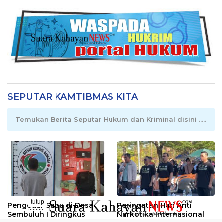
SEPUTAR KAMTIBMAS KITA
Temukan Berita Seputar Hukum dan Kriminal disini .....
tutup
Pengedar Sabu di Desa
Peringatan Hari Anti
..........
Sembuluh I Diringkus
Narkotika Internasional