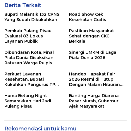
Berita Terkait
Bupati Melantik 132 CPNS
Road Show Cek
Yang Sudah Dikukuhkan
Kesehatan Gratis
Pemkab Pulang Pisau
Pastikan Masyarakat
Evaluasi 83 Lokus
Sehat dengan CKG
Layanan Publik
Berkala
Dibundaran Kota, Final
Sinergi UMKM di Laga
Piala Dunia Disaksikan
Piala Dunia 2026
Ratusan Warga Pulpis
Perkuat Layanan
Handep Hapakat Fair
Kesehatan, Bupati
2026 Resmi di Tutup
Kukuhkan Pengurus TP
Dengan Malam Hiburan
Posyandu
Rakyat
Huma Betang Night
Banting Harga Diarena
Semarakkan Hari Jadi
Pasar Murah, Gubernur
Pulang Pisau
Ajak Masyarakat
Rekomendasi untuk kamu