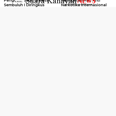
Pengedar Sabu di Desa
Peringatan Hari Anti
..........
Sembuluh I Diringkus
Narkotika Internasional
2026
Oknum Kuli Tinta Diduga
Kunjungan Kerja Kajati
Pengedar Sabu Dibekuk
Kalteng ke Pulang Pisau
Selengkapnya