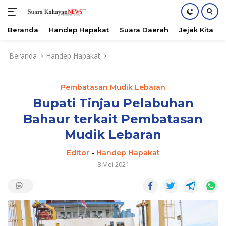
Beranda
Handep Hapakat
Suara Daerah
Jejak Kita
Langsung
Beranda
Handep Hapakat
ke
konten
Pembatasan Mudik Lebaran
Bupati Tinjau Pelabuhan
Bahaur terkait Pembatasan
Mudik Lebaran
Editor
-
Handep Hapakat
8 Mei 2021