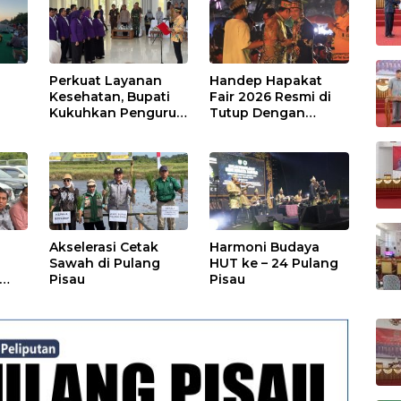
Perkuat Layanan
Handep Hapakat
a
Kesehatan, Bupati
Fair 2026 Resmi di
Kukuhkan Pengurus
Tutup Dengan
TP Posyandu
Malam Hiburan
Rakyat
Akselerasi Cetak
Harmoni Budaya
Sawah di Pulang
HUT ke – 24 Pulang
Pisau
Pisau