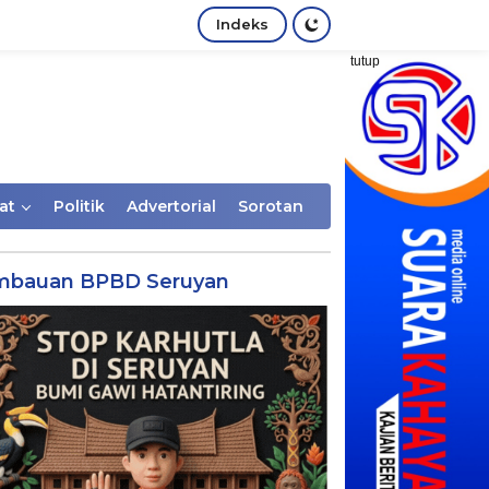
Indeks
tutup
at
Politik
Advertorial
Sorotan
mbauan BPBD Seruyan