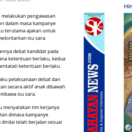
to : Aditya SKNEWS.
Hi
s melakukan pengawasan
slon dalam masa kampanye
u terutama ajakan untuk
melontarkan isu sara.
annya debat kandidat pada
ana ketentuan berlaku, kedua
ntatati ketentuan berlaku.
laku pelaksanaan debat dan
an secara aktif anak dibawah
mbawa isu sara.
u menyatakan tim kerjanya
iatan dimasa kampanye
inilai telah berjalan sesuai