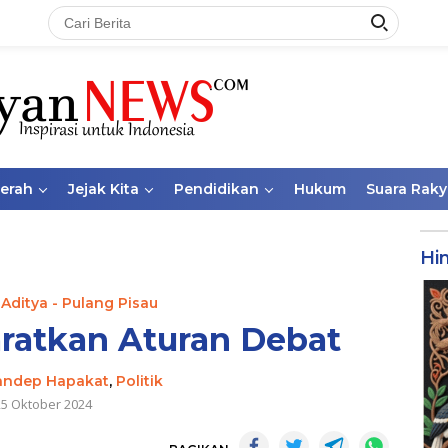
aerah
Jejak Kita
Pendidikan
Hukum
Suara Raky
Hi
 Aditya - Pulang Pisau
ratkan Aturan Debat
andep Hapakat
,
Politik
25 Oktober 2024