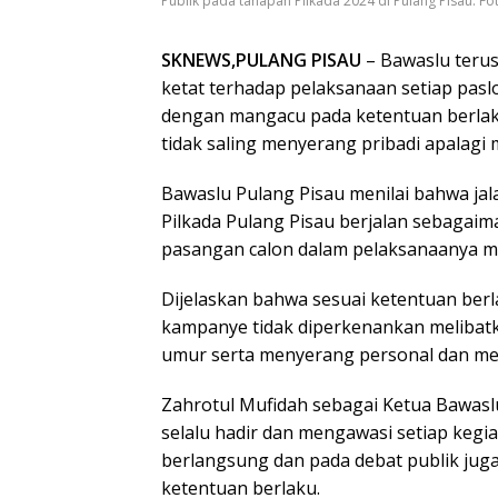
Publik pada tahapan Pilkada 2024 di Pulang Pisau. Fo
SKNEWS,PULANG PISAU
– Bawaslu teru
ketat terhadap pelaksanaan setiap pa
dengan mangacu pada ketentuan berlak
tidak saling menyerang pribadi apalagi 
Bawaslu Pulang Pisau menilai bahwa jal
Pilkada Pulang Pisau berjalan sebagaim
pasangan calon dalam pelaksanaanya me
Dijelaskan bahwa sesuai ketentuan ber
kampanye tidak diperkenankan melibatk
umur serta menyerang personal dan me
Zahrotul Mufidah sebagai Ketua Bawasl
selalu hadir dan mengawasi setiap keg
berlangsung dan pada debat publik juga d
ketentuan berlaku.