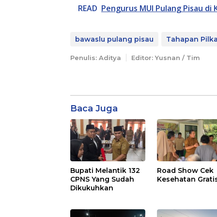
READ
Pengurus MUI Pulang Pisau di
bawaslu pulang pisau
Tahapan Pilk
Penulis: Aditya
Editor: Yusnan / Tim
Baca Juga
Bupati Melantik 132
Road Show Cek
CPNS Yang Sudah
Kesehatan Grati
Dikukuhkan