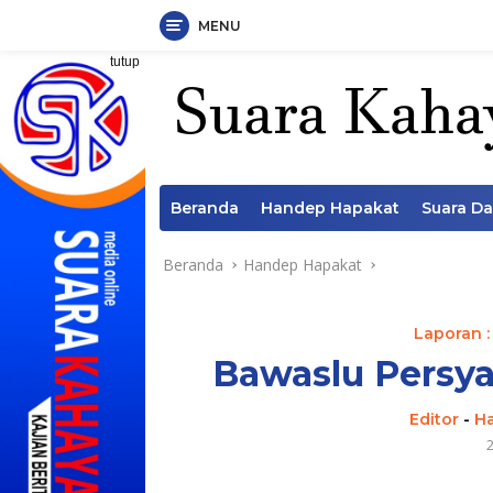
MENU
Langsung
tutup
ke
konten
Beranda
Handep Hapakat
Suara D
Beranda
Handep Hapakat
Laporan :
Bawaslu Persya
Editor
-
H