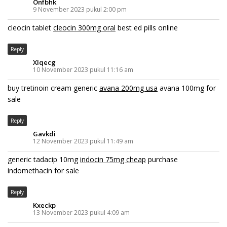
Onfbhk
9 November 2023 pukul 2:00 pm
cleocin tablet
cleocin 300mg oral
best ed pills online
Reply
Xlqecg
10 November 2023 pukul 11:16 am
buy tretinoin cream generic
avana 200mg usa
avana 100mg for
sale
Reply
Gavkdi
12 November 2023 pukul 11:49 am
generic tadacip 10mg
indocin 75mg cheap
purchase
indomethacin for sale
Reply
Kxeckp
13 November 2023 pukul 4:09 am