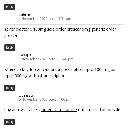
Reply
Lbhirn
4 November 2023 pukul 3:31 am
spironolactone 100mg sale
order proscar 5mg generic
order
proscar
Reply
Ewcqiz
5 November 2023 pukul 11:46 pm
where to buy forcan without a prescription
cipro 1000mg us
cipro 500mg without prescription
Reply
Uvegzq
6 November 2023 pukul 1:00 pm
buy aurogra tablets
order sildalis online
order estradiol for sale
Reply