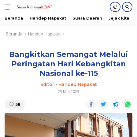
Beranda
Handep Hapakat
Suara Daerah
Jejak Kita
Langsung
Beranda
Handep Hapakat
ke
konten
Bangkitkan Semangat Melalui
Peringatan Hari Kebangkitan
Nasional ke-115
Editor
-
Handep Hapakat
23 Mei 2023
58