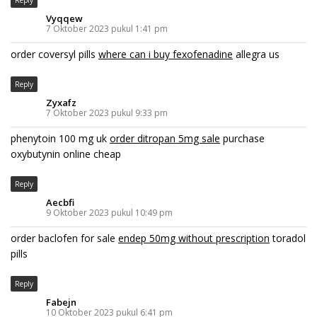
Vyqqew
7 Oktober 2023 pukul 1:41 pm
order coversyl pills
where can i buy fexofenadine
allegra us
Reply
Zyxafz
7 Oktober 2023 pukul 9:33 pm
phenytoin 100 mg uk
order ditropan 5mg sale
purchase
oxybutynin online cheap
Reply
Aecbfi
9 Oktober 2023 pukul 10:49 pm
order baclofen for sale
endep 50mg without prescription
toradol
pills
Reply
Fabejn
10 Oktober 2023 pukul 6:41 pm