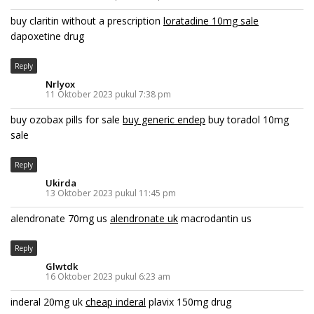
buy claritin without a prescription
loratadine 10mg sale
dapoxetine drug
Reply
Nrlyox
11 Oktober 2023 pukul 7:38 pm
buy ozobax pills for sale
buy generic endep
buy toradol 10mg
sale
Reply
Ukirda
13 Oktober 2023 pukul 11:45 pm
alendronate 70mg us
alendronate uk
macrodantin us
Reply
Glwtdk
16 Oktober 2023 pukul 6:23 am
inderal 20mg uk
cheap inderal
plavix 150mg drug