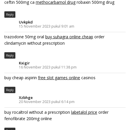
ceftin 500mg ca
methocarbamol drug
robaxin 500mg drug
Reply
Uvkpkd
15 November 2023 pukul 9:01 am
trazodone 50mg oral
buy suhagra online cheap
order
clindamycin without prescription
Reply
Kxigir
16 November 2023 pukul 11:38 pm
buy cheap aspirin
free slot games online
casinos
Reply
Xzbhge
20 November 2023 pukul 6:14 pm
buy rocaltrol without a prescription
labetalol price
order
fenofibrate 200mg online