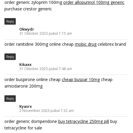
order generic zyloprim 100mg
order allopurinol 100mg generic
purchase crestor generic
Reply
Okwydr
31 Oktober 2023 pukul 1:15 am
order ranitidine 300mg online cheap
mobic drug
celebrex brand
Reply
Kikaxx
31 Oktober 2023 pukul 7:48 am
order buspirone online cheap
cheap buspar 10mg
cheap
amiodarone 200mg
Reply
Kyasrx
2 November 2023 pukul 7:32 am
order generic domperidone
buy tetracycline 250mg pill
buy
tetracycline for sale