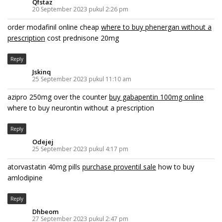
Qfstaz
20 September 2023 pukul 2:26 pm
order modafinil online cheap
where to buy phenergan without a
prescription
cost prednisone 20mg
Reply
Jskinq
25 September 2023 pukul 11:10 am
azipro 250mg over the counter
buy gabapentin 100mg online
where to buy neurontin without a prescription
Reply
Odejej
25 September 2023 pukul 4:17 pm
atorvastatin 40mg pills
purchase proventil sale
how to buy
amlodipine
Reply
Dhbeom
27 September 2023 pukul 2:47 pm