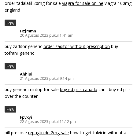
order tadalafil 20mg for sale
viagra for sale online
viagra 100mg
england
Reply
Hzjmmn
20 Agustus 2023 pukul 1:41 am
buy zaditor generic
order zaditor without prescription
buy
tofranil generic
Reply
Ahhiui
21 Agustus 2023 pukul 9:14 pm
buy generic mintop for sale
buy ed pills canada
can i buy ed pills
over the counter
Reply
Fpvxyi
22 Agustus 2023 pukul 11:12 pm
pill precose
repaglinide 2mg sale
how to get fulvicin without a