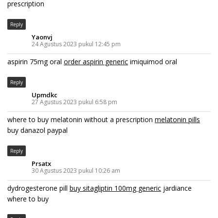
prescription
Reply
Yaonvj
24 Agustus 2023 pukul 12:45 pm
aspirin 75mg oral
order aspirin generic
imiquimod oral
Reply
Upmdkc
27 Agustus 2023 pukul 6:58 pm
where to buy melatonin without a prescription
melatonin pills
buy danazol paypal
Reply
Prsatx
30 Agustus 2023 pukul 10:26 am
dydrogesterone pill
buy sitagliptin 100mg generic
jardiance
where to buy