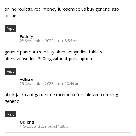
online roulette real money
furosemide us
buy generic lasix
online
Reply
Fodnfy
28 September 2023 pukul 8:56 pm
generic pantoprazole
buy phenazopyridine tablets
phenazopyridine 200mg without prescription
Reply
Vdhsru
29 September 2023 pukul 10:49 am
black jack card game free
monodox for sale
ventolin 4mg
generic
Reply
Qqjbng
1 Oktober 2023 pukul 1:39 am