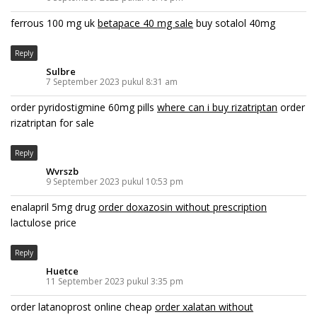
ferrous 100 mg uk
betapace 40 mg sale
buy sotalol 40mg
Reply
Sulbre
7 September 2023 pukul 8:31 am
order pyridostigmine 60mg pills
where can i buy rizatriptan
order
rizatriptan for sale
Reply
Wvrszb
9 September 2023 pukul 10:53 pm
enalapril 5mg drug
order doxazosin without prescription
lactulose price
Reply
Huetce
11 September 2023 pukul 3:35 pm
order latanoprost online cheap
order xalatan without