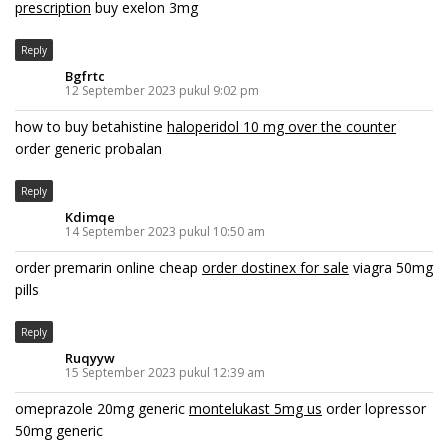
prescription
buy exelon 3mg
Reply
Bgfrtc
12 September 2023 pukul 9:02 pm
how to buy betahistine
haloperidol 10 mg over the counter
order generic probalan
Reply
Kdimqe
14 September 2023 pukul 10:50 am
order premarin online cheap
order dostinex for sale
viagra 50mg
pills
Reply
Ruqyyw
15 September 2023 pukul 12:39 am
omeprazole 20mg generic
montelukast 5mg us
order lopressor
50mg generic