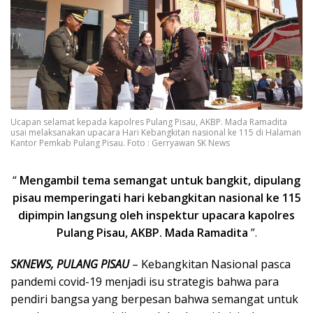
Ucapan selamat kepada kapolres Pulang Pisau, AKBP. Mada Ramadita
usai melaksanakan upacara Hari Kebangkitan nasional ke 115 di Halaman
Kantor Pemkab Pulang Pisau. Foto : Gerryawan SK News
“
Mengambil tema semangat untuk bangkit, dipulang
pisau memperingati hari kebangkitan nasional ke 115
dipimpin langsung oleh inspektur upacara kapolres
Pulang Pisau, AKBP. Mada Ramadita
”.
SKNEWS, PULANG PISAU
– Kebangkitan Nasional pasca
pandemi covid-19 menjadi isu strategis bahwa para
pendiri bangsa yang berpesan bahwa semangat untuk