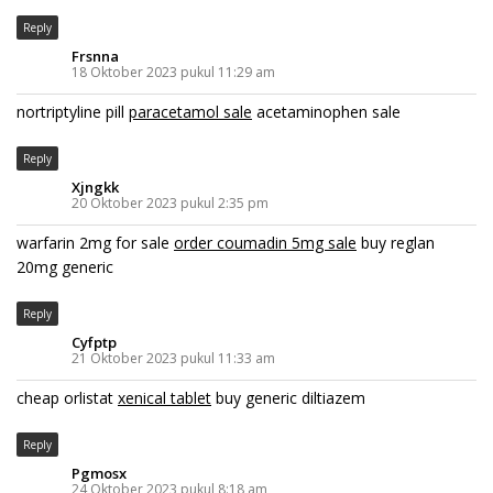
Reply
Frsnna
18 Oktober 2023 pukul 11:29 am
nortriptyline pill
paracetamol sale
acetaminophen sale
Reply
Xjngkk
20 Oktober 2023 pukul 2:35 pm
warfarin 2mg for sale
order coumadin 5mg sale
buy reglan
20mg generic
Reply
Cyfptp
21 Oktober 2023 pukul 11:33 am
cheap orlistat
xenical tablet
buy generic diltiazem
Reply
Pgmosx
24 Oktober 2023 pukul 8:18 am