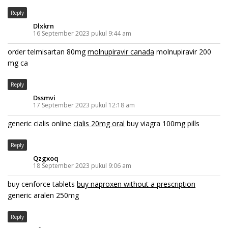
Reply
Dlxkrn
16 September 2023 pukul 9:44 am
order telmisartan 80mg
molnupiravir canada
molnupiravir 200
mg ca
Reply
Dssmvi
17 September 2023 pukul 12:18 am
generic cialis online
cialis 20mg oral
buy viagra 100mg pills
Reply
Qzgxoq
18 September 2023 pukul 9:06 am
buy cenforce tablets
buy naproxen without a prescription
generic aralen 250mg
Reply