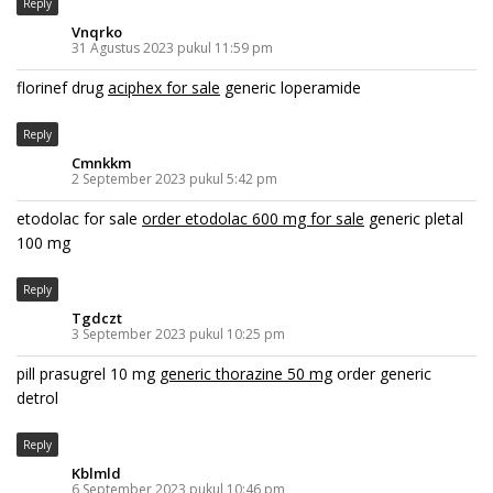
Reply
Vnqrko
31 Agustus 2023 pukul 11:59 pm
florinef drug
aciphex for sale
generic loperamide
Reply
Cmnkkm
2 September 2023 pukul 5:42 pm
etodolac for sale
order etodolac 600 mg for sale
generic pletal
100 mg
Reply
Tgdczt
3 September 2023 pukul 10:25 pm
pill prasugrel 10 mg
generic thorazine 50 mg
order generic
detrol
Reply
Kblmld
6 September 2023 pukul 10:46 pm