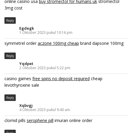
online casino usa
buy stromectol for humans uk
stromectol
3mg cost
Reply
Egdegk
1 Oktober 2023 pukul 10:16 pm
symmetrel order
aczone 100mg cheap
brand dapsone 100mg
Reply
Yqdpet
2 Oktober 2023 pukul 5:22 pm
casino games
free spins no deposit required
cheap
levothyroxine sale
Reply
Xqbvgj
4 Oktober 2023 pukul 9:40 am
clomid pills
serophene pill
imuran online order
Reply