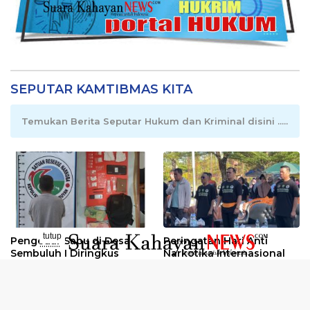
SEPUTAR KAMTIBMAS KITA
Temukan Berita Seputar Hukum dan Kriminal disini .....
tutup
Pengedar Sabu di Desa
Peringatan Hari Anti
..........
Sembuluh I Diringkus
Narkotika Internasional
2026