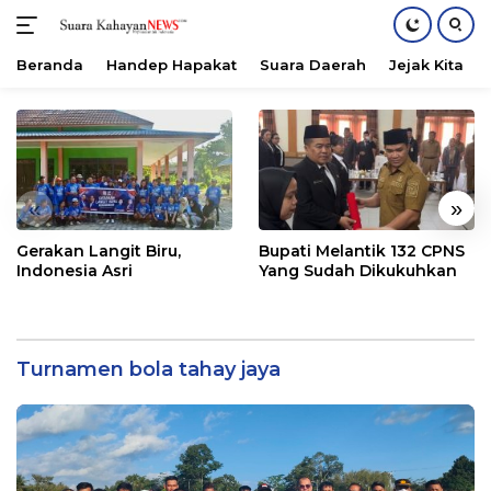
Beranda
Handep Hapakat
Suara Daerah
Jejak Kita
Langsung
ke
konten
«
»
Gerakan Langit Biru,
Bupati Melantik 132 CPNS
Indonesia Asri
Yang Sudah Dikukuhkan
Turnamen bola tahay jaya