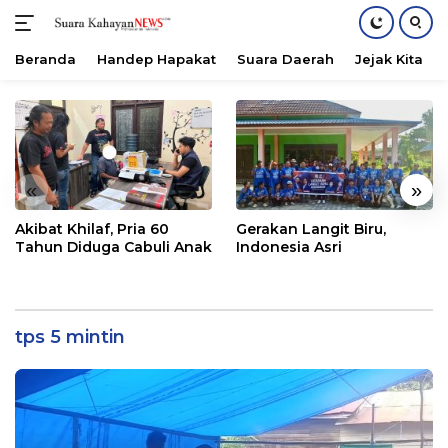
Beranda
Handep Hapakat
Suara Daerah
Jejak Kita
Langsung
ke
konten
«
»
Akibat Khilaf, Pria 60
Gerakan Langit Biru,
Tahun Diduga Cabuli Anak
Indonesia Asri
tps 5 mintin