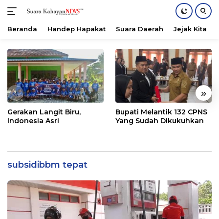
Beranda
Handep Hapakat
Suara Daerah
Jejak Kita
Langsung
ke
konten
«
»
Gerakan Langit Biru,
Bupati Melantik 132 CPNS
Indonesia Asri
Yang Sudah Dikukuhkan
subsidibbm tepat