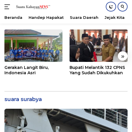
Beranda
Handep Hapakat
Suara Daerah
Jejak Kita
Langsung
ke
konten
«
»
Gerakan Langit Biru,
Bupati Melantik 132 CPNS
Indonesia Asri
Yang Sudah Dikukuhkan
suara surabya