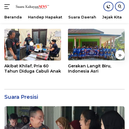
Beranda
Handep Hapakat
Suara Daerah
Jejak Kita
Langsung
ke
konten
«
»
Akibat Khilaf, Pria 60
Gerakan Langit Biru,
Tahun Diduga Cabuli Anak
Indonesia Asri
Suara Presisi