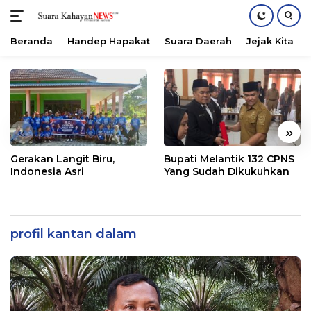
Beranda
Handep Hapakat
Suara Daerah
Jejak Kita
Langsung
ke
konten
«
»
Gerakan Langit Biru,
Bupati Melantik 132 CPNS
Indonesia Asri
Yang Sudah Dikukuhkan
profil kantan dalam