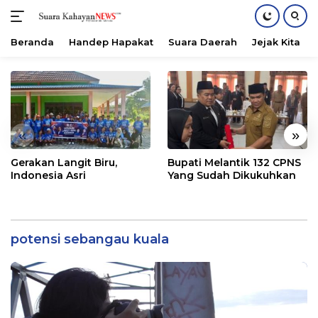
Beranda
Handep Hapakat
Suara Daerah
Jejak Kita
Langsung
ke
konten
«
»
Gerakan Langit Biru,
Bupati Melantik 132 CPNS
Indonesia Asri
Yang Sudah Dikukuhkan
potensi sebangau kuala