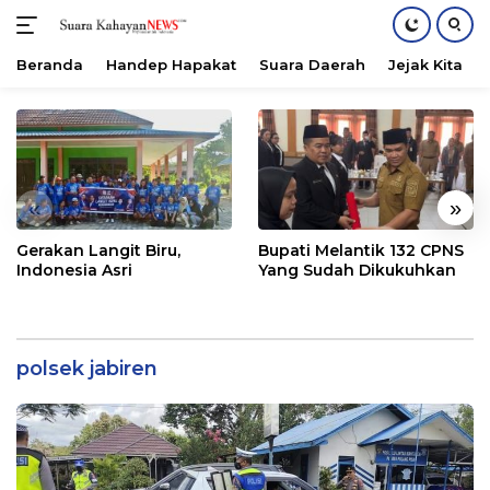
Beranda
Handep Hapakat
Suara Daerah
Jejak Kita
Langsung
ke
konten
«
»
Gerakan Langit Biru,
Bupati Melantik 132 CPNS
Indonesia Asri
Yang Sudah Dikukuhkan
polsek jabiren