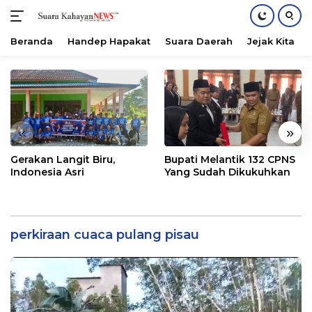
Beranda
Handep Hapakat
Suara Daerah
Jejak Kita
Langsung
ke
konten
«
»
Gerakan Langit Biru,
Bupati Melantik 132 CPNS
Indonesia Asri
Yang Sudah Dikukuhkan
perkiraan cuaca pulang pisau