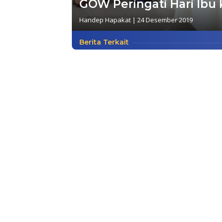
GOW Peringati Hari Ibu 
Handep Hapakat
|
24 Desember 2019
Berita Terkait