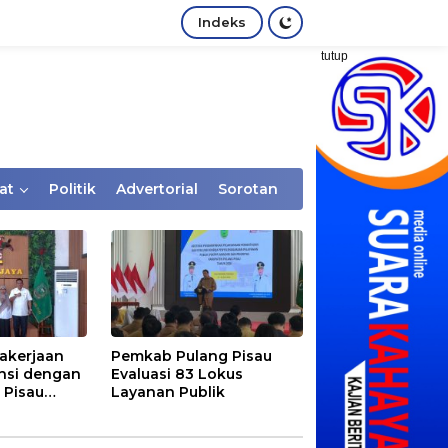
Indeks
tutup
at
Politik
Advertorial
Sorotan
akerjaan
Pemkab Pulang Pisau
nsi dengan
Evaluasi 83 Lokus
 Pisau
Layanan Publik
rtaan
tem Desa,
Rentan