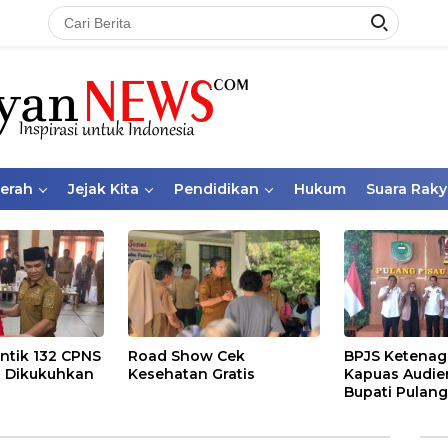
aerah
Jejak Kita
Pendidikan
Hukum
Suara Raky
ntik 132 CPNS
Road Show Cek
BPJS Ketenag
 Dikukuhkan
Kesehatan Gratis
Kapuas Audie
Bupati Pulang
Bahas Kepese
PKBU, Ekosis
dan Pekerja 