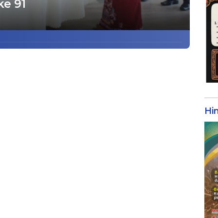
ke 91
Hi