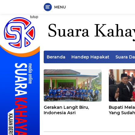
MENU
Langsung
tutup
ke
konten
Beranda
Handep Hapakat
Suara D
Gerakan Langit Biru,
Bupati Mela
Indonesia Asri
Yang Sudah