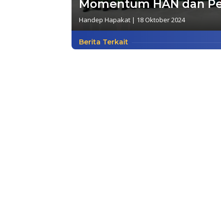
Momentum HAN dan Per
Handep Hapakat
|
18 Oktober 2024
Berita Terkait