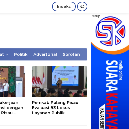
Indeks
tutup
at
Politik
Advertorial
Sorotan
akerjaan
Pemkab Pulang Pisau
nsi dengan
Evaluasi 83 Lokus
 Pisau
Layanan Publik
rtaan
tem Desa,
Rentan