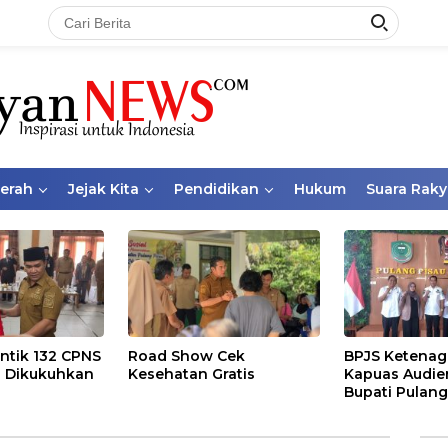
aerah
Jejak Kita
Pendidikan
Hukum
Suara Raky
ntik 132 CPNS
Road Show Cek
BPJS Ketenag
 Dikukuhkan
Kesehatan Gratis
Kapuas Audie
Bupati Pulang
Bahas Kepese
PKBU, Ekosis
dan Pekerja 