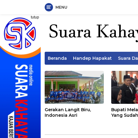
MENU
Langsung
tutup
ke
konten
Beranda
Handep Hapakat
Suara D
Gerakan Langit Biru,
Bupati Mela
Indonesia Asri
Yang Sudah