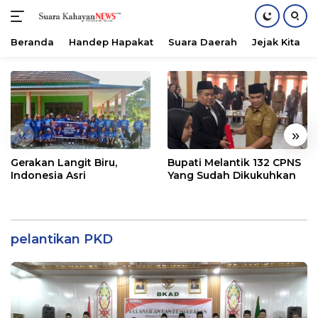
Beranda
Handep Hapakat
Suara Daerah
Jejak Kita
Langsung
ke
konten
«
»
Gerakan Langit Biru,
Bupati Melantik 132 CPNS
Indonesia Asri
Yang Sudah Dikukuhkan
pelantikan PKD