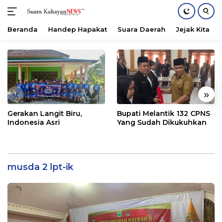
Beranda
Handep Hapakat
Suara Daerah
Jejak Kita
Langsung
ke
konten
«
»
Gerakan Langit Biru,
Bupati Melantik 132 CPNS
Indonesia Asri
Yang Sudah Dikukuhkan
musda 2 lpt-ik