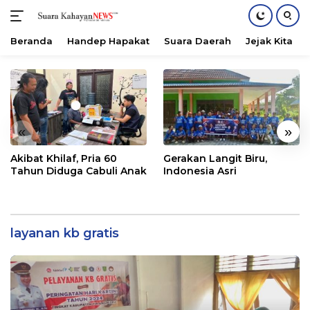
Beranda
Handep Hapakat
Suara Daerah
Jejak Kita
Langsung
ke
konten
«
»
Akibat Khilaf, Pria 60
Gerakan Langit Biru,
Tahun Diduga Cabuli Anak
Indonesia Asri
layanan kb gratis