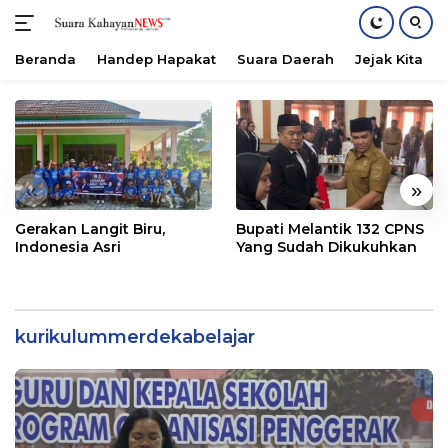
Beranda
Handep Hapakat
Suara Daerah
Jejak Kita
Langsung
ke
konten
«
»
Gerakan Langit Biru,
Bupati Melantik 132 CPNS
Indonesia Asri
Yang Sudah Dikukuhkan
kurikulummerdekabelajar