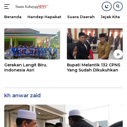
Beranda
Handep Hapakat
Suara Daerah
Jejak Kita
Langsung
ke
konten
«
»
Gerakan Langit Biru,
Bupati Melantik 132 CPNS
Indonesia Asri
Yang Sudah Dikukuhkan
kh anwar zaid