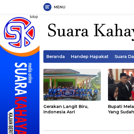
MENU
Langsung
tutup
ke
konten
Beranda
Handep Hapakat
Suara D
Gerakan Langit Biru,
Bupati Mela
Indonesia Asri
Yang Sudah