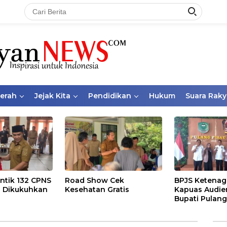
aerah
Jejak Kita
Pendidikan
Hukum
Suara Raky
ntik 132 CPNS
Road Show Cek
BPJS Ketenag
 Dikukuhkan
Kesehatan Gratis
Kapuas Audie
Bupati Pulang
Bahas Kepese
PKBU, Ekosis
dan Pekerja 