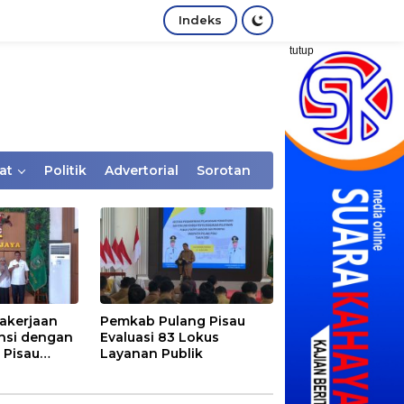
Indeks
tutup
at
Politik
Advertorial
Sorotan
akerjaan
Pemkab Pulang Pisau
nsi dengan
Evaluasi 83 Lokus
 Pisau
Layanan Publik
rtaan
tem Desa,
Rentan