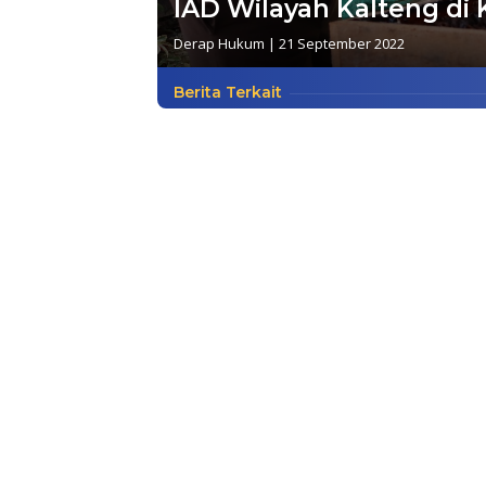
IAD Wilayah Kalteng di 
Derap Hukum
|
21 September 2022
Berita Terkait