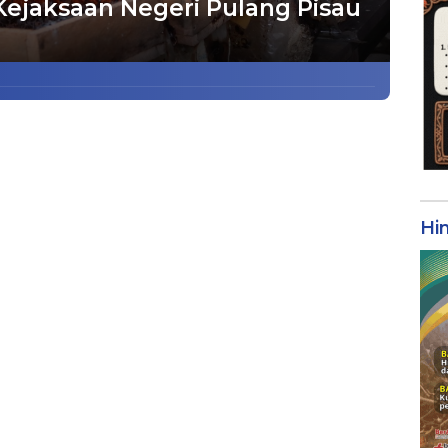
Kejaksaan Negeri Pulang Pisau
Hi