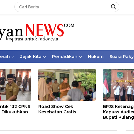
aerah
Jejak Kita
Pendidikan
Hukum
Suara Raky
ntik 132 CPNS
Road Show Cek
BPJS Ketenag
 Dikukuhkan
Kesehatan Gratis
Kapuas Audie
Bupati Pulang
Bahas Kepese
PKBU, Ekosis
dan Pekerja 