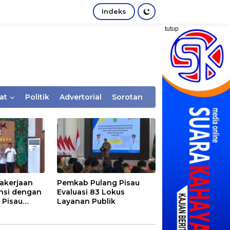
Indeks
tutup
at
Politik
Advertorial
Sorotan
akerjaan
Pemkab Pulang Pisau
nsi dengan
Evaluasi 83 Lokus
 Pisau
Layanan Publik
rtaan
tem Desa,
Rentan