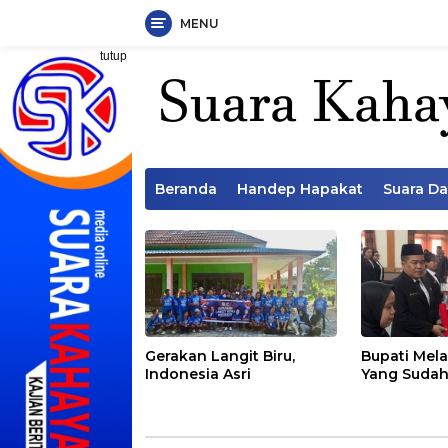
MENU
Langsung
tutup
ke
konten
Beranda
Handep Hapakat
Suara D
Gerakan Langit Biru,
Bupati Mela
Indonesia Asri
Yang Sudah