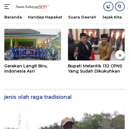
Beranda
Handep Hapakat
Suara Daerah
Jejak Kita
Langsung
ke
konten
«
»
Gerakan Langit Biru,
Bupati Melantik 132 CPNS
Indonesia Asri
Yang Sudah Dikukuhkan
jenis olah raga tradisional