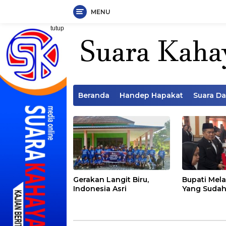
MENU
Langsung
tutup
ke
konten
Beranda
Handep Hapakat
Suara D
Gerakan Langit Biru,
Bupati Mela
Indonesia Asri
Yang Sudah