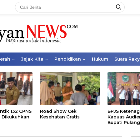
aerah
Jejak Kita
Pendidikan
Hukum
Suara Raky
ntik 132 CPNS
Road Show Cek
BPJS Ketenag
 Dikukuhkan
Kesehatan Gratis
Kapuas Audie
Bupati Pulang
Bahas Kepese
PKBU, Ekosis
dan Pekerja 