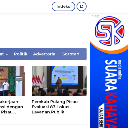
Indeks
tutup
at
Politik
Advertorial
Sorotan
akerjaan
Pemkab Pulang Pisau
nsi dengan
Evaluasi 83 Lokus
 Pisau
Layanan Publik
rtaan
tem Desa,
Rentan