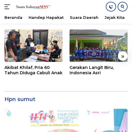
Beranda
Handep Hapakat
Suara Daerah
Jejak Kita
Langsung
ke
konten
«
»
Akibat Khilaf, Pria 60
Gerakan Langit Biru,
Tahun Diduga Cabuli Anak
Indonesia Asri
Hpn sumut