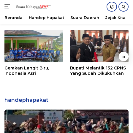
Beranda
Handep Hapakat
Suara Daerah
Jejak Kita
Langsung
ke
konten
«
»
Gerakan Langit Biru,
Bupati Melantik 132 CPNS
Indonesia Asri
Yang Sudah Dikukuhkan
handephapakat