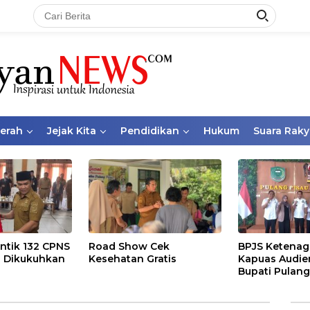
aerah
Jejak Kita
Pendidikan
Hukum
Suara Raky
ntik 132 CPNS
Road Show Cek
BPJS Ketenag
 Dikukuhkan
Kesehatan Gratis
Kapuas Audie
Bupati Pulang
Bahas Kepese
PKBU, Ekosis
dan Pekerja 