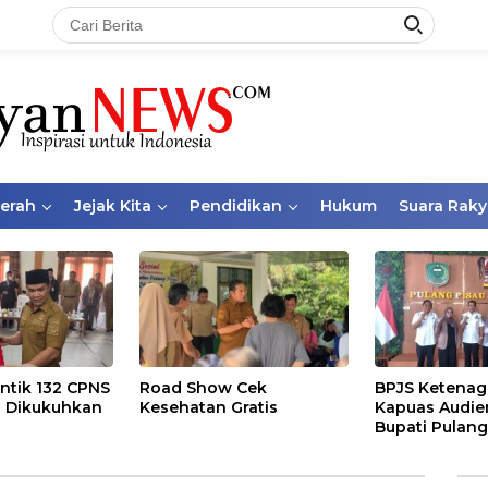
aerah
Jejak Kita
Pendidikan
Hukum
Suara Raky
ntik 132 CPNS
Road Show Cek
BPJS Ketenag
 Dikukuhkan
Kesehatan Gratis
Kapuas Audie
Bupati Pulang
Bahas Kepese
PKBU, Ekosis
dan Pekerja 