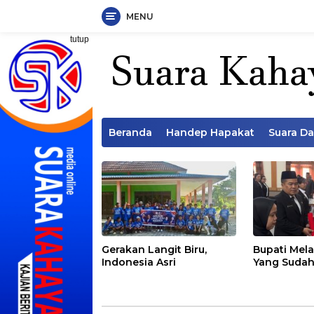
MENU
Langsung
tutup
ke
konten
Beranda
Handep Hapakat
Suara D
Gerakan Langit Biru,
Bupati Mela
Indonesia Asri
Yang Sudah