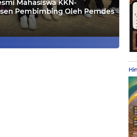
esmi Mahasiswa KKN-
osen Pembimbing Oleh Pemdes
Hi