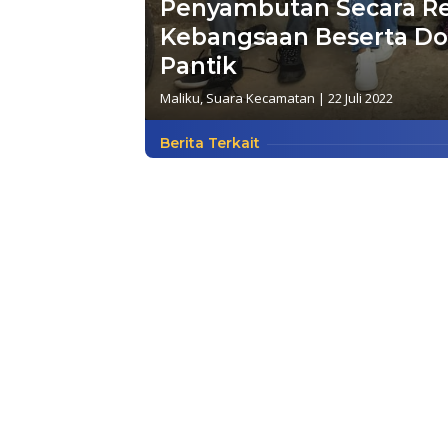
Penyambutan Secara R
Kebangsaan Beserta D
Pantik
Maliku
,
Suara Kecamatan
|
22 Juli 2022
Berita Terkait