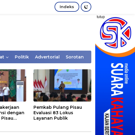
Indeks
tutup
at
Politik
Advertorial
Sorotan
akerjaan
Pemkab Pulang Pisau
nsi dengan
Evaluasi 83 Lokus
 Pisau
Layanan Publik
rtaan
tem Desa,
Rentan