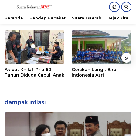
Beranda
Handep Hapakat
Suara Daerah
Jejak Kita
Langsung
ke
konten
«
»
Akibat Khilaf, Pria 60
Gerakan Langit Biru,
Tahun Diduga Cabuli Anak
Indonesia Asri
dampak inflasi