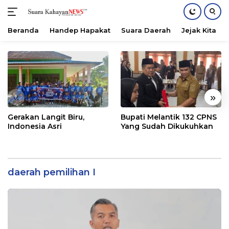
Beranda
Handep Hapakat
Suara Daerah
Jejak Kita
Langsung
ke
konten
«
»
Gerakan Langit Biru,
Bupati Melantik 132 CPNS
Indonesia Asri
Yang Sudah Dikukuhkan
daerah pemilihan I