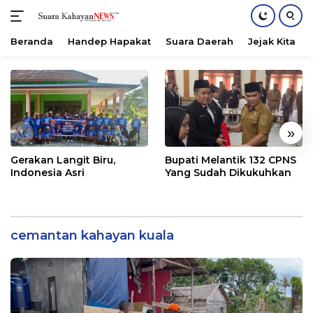
Beranda
Handep Hapakat
Suara Daerah
Jejak Kita
Langsung
ke
konten
«
»
Gerakan Langit Biru,
Bupati Melantik 132 CPNS
Indonesia Asri
Yang Sudah Dikukuhkan
cemantan kahayan kuala