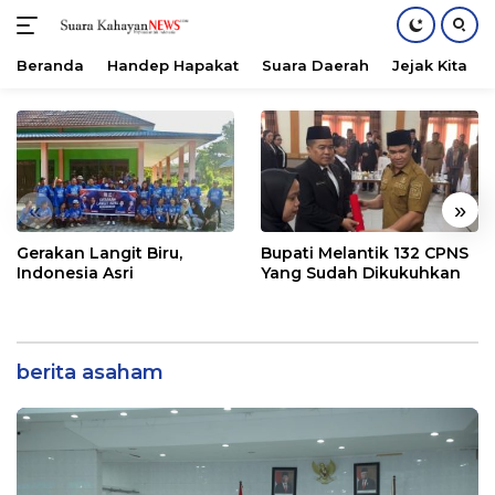
Beranda
Handep Hapakat
Suara Daerah
Jejak Kita
Langsung
ke
konten
«
»
Gerakan Langit Biru,
Bupati Melantik 132 CPNS
Indonesia Asri
Yang Sudah Dikukuhkan
berita asaham