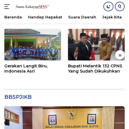
Beranda
Handep Hapakat
Suara Daerah
Jejak Kita
Langsung
ke
konten
«
»
Gerakan Langit Biru,
Bupati Melantik 132 CPNS
Indonesia Asri
Yang Sudah Dikukuhkan
BBSPJIKB