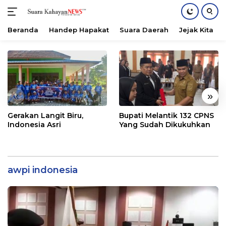
Beranda
Handep Hapakat
Suara Daerah
Jejak Kita
Langsung
ke
konten
«
»
Gerakan Langit Biru,
Bupati Melantik 132 CPNS
Indonesia Asri
Yang Sudah Dikukuhkan
awpi indonesia