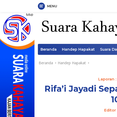
MENU
Langsung
tutup
ke
konten
Beranda
Handep Hapakat
Suara D
Beranda
Handep Hapakat
Laporan :
Rifa’i Jayadi Se
1
Editor