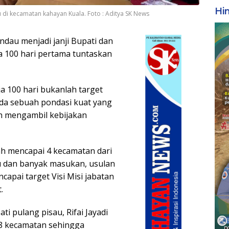
Hi
 di kecamatan kahayan Kuala. Foto : Aditya SK News
dau menjadi janji Bupati dan
ja 100 hari pertama tuntaskan
a 100 hari bukanlah target
ada sebuah pondasi kuat yang
ah mengambil kebijakan
ah mencapai 4 kecamatan dari
u dan banyak masukan, usulan
apai target Visi Misi jabatan
.
i pulang pisau, Rifai Jayadi
8 kecamatan sehingga