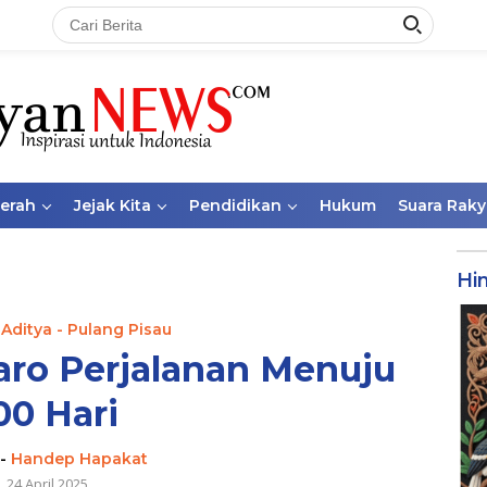
aerah
Jejak Kita
Pendidikan
Hukum
Suara Raky
Hi
 Aditya - Pulang Pisau
paro Perjalanan Menuju
00 Hari
-
Handep Hapakat
24 April 2025