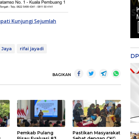
Bupati Kunjungi Sejumlah
 Jaya
rifai jayadi
DP
BAGIKAN
Pemkab Pulang
Pastikan Masyarakat
s
Pisau Evaluasi 83
Sehat dengan CKG