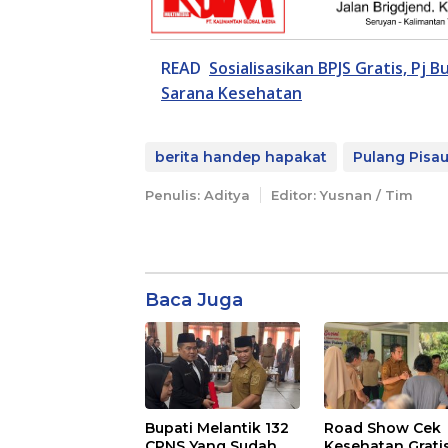
READ
Sosialisasikan BPJS Gratis, Pj 
Sarana Kesehatan
berita handep hapakat
Pulang Pisau
Penulis: Aditya
Editor: Yusnan / Tim
Baca Juga
Bupati Melantik 132
Road Show Cek
CPNS Yang Sudah
Kesehatan Grati