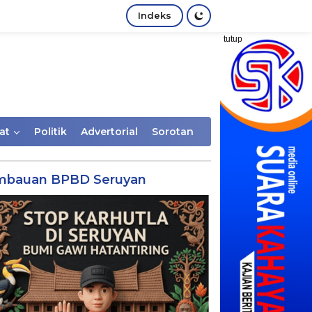
Indeks
tutup
at
Politik
Advertorial
Sorotan
mbauan BPBD Seruyan