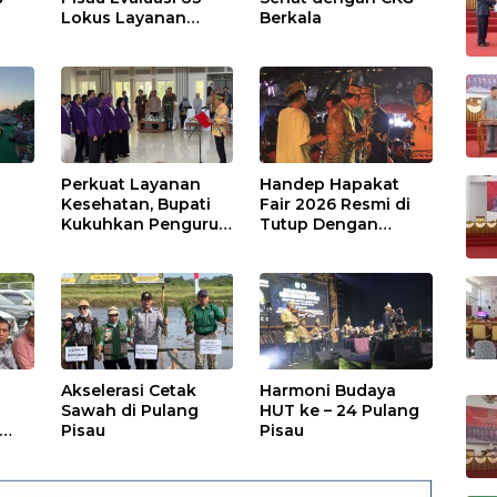
Lokus Layanan
Berkala
Publik
Perkuat Layanan
Handep Hapakat
a
Kesehatan, Bupati
Fair 2026 Resmi di
Kukuhkan Pengurus
Tutup Dengan
TP Posyandu
Malam Hiburan
Rakyat
Akselerasi Cetak
Harmoni Budaya
Sawah di Pulang
HUT ke – 24 Pulang
Pisau
Pisau