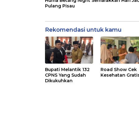
Huma Betang Night Semarakkan Hari Jad
Pulang Pisau
Rekomendasi untuk kamu
Bupati Melantik 132
Road Show Cek
CPNS Yang Sudah
Kesehatan Grati
Dikukuhkan