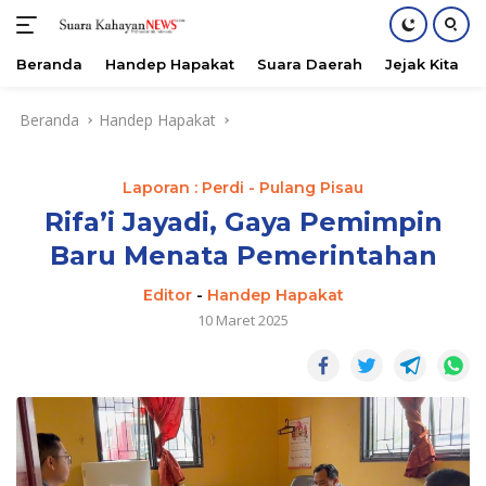
Beranda
Handep Hapakat
Suara Daerah
Jejak Kita
Langsung
Beranda
Handep Hapakat
ke
konten
Laporan : Perdi - Pulang Pisau
Rifa’i Jayadi, Gaya Pemimpin
Baru Menata Pemerintahan
Editor
-
Handep Hapakat
10 Maret 2025