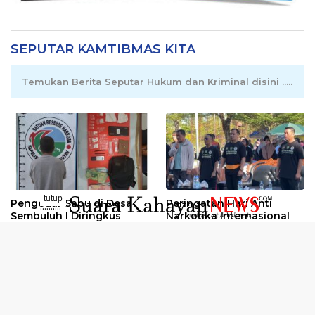
SEPUTAR KAMTIBMAS KITA
Temukan Berita Seputar Hukum dan Kriminal disini .....
tutup
Pengedar Sabu di Desa
Peringatan Hari Anti
..........
Sembuluh I Diringkus
Narkotika Internasional
2026