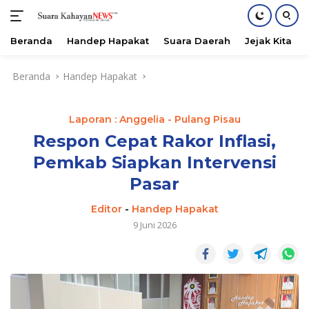
Beranda
Handep Hapakat
Suara Daerah
Jejak Kita
Langsung
Beranda
Handep Hapakat
ke
konten
Laporan : Anggelia - Pulang Pisau
Respon Cepat Rakor Inflasi,
Pemkab Siapkan Intervensi
Pasar
Editor
-
Handep Hapakat
9 Juni 2026