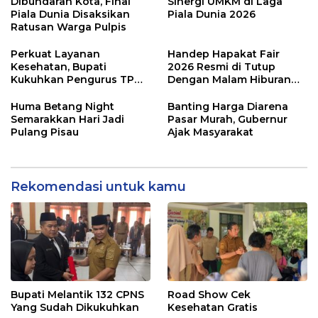
Dibundaran Kota, Final
Sinergi UMKM di Laga
Piala Dunia Disaksikan
Piala Dunia 2026
Ratusan Warga Pulpis
Perkuat Layanan
Handep Hapakat Fair
Kesehatan, Bupati
2026 Resmi di Tutup
Kukuhkan Pengurus TP
Dengan Malam Hiburan
Posyandu
Rakyat
Huma Betang Night
Banting Harga Diarena
Semarakkan Hari Jadi
Pasar Murah, Gubernur
Pulang Pisau
Ajak Masyarakat
Rekomendasi untuk kamu
Bupati Melantik 132 CPNS
Road Show Cek
Yang Sudah Dikukuhkan
Kesehatan Gratis