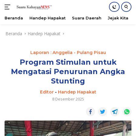
Beranda
Handep Hapakat
Suara Daerah
Jejak Kita
Langsung
Beranda
Handep Hapakat
ke
konten
Laporan : Anggelia - Pulang Pisau
Program Stimulan untuk
Mengatasi Penurunan Angka
Stunting
Editor
-
Handep Hapakat
8 Desember 2025