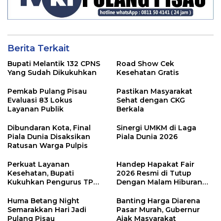
Berita Terkait
Bupati Melantik 132 CPNS
Road Show Cek
Yang Sudah Dikukuhkan
Kesehatan Gratis
Pemkab Pulang Pisau
Pastikan Masyarakat
Evaluasi 83 Lokus
Sehat dengan CKG
Layanan Publik
Berkala
Dibundaran Kota, Final
Sinergi UMKM di Laga
Piala Dunia Disaksikan
Piala Dunia 2026
Ratusan Warga Pulpis
Perkuat Layanan
Handep Hapakat Fair
Kesehatan, Bupati
2026 Resmi di Tutup
Kukuhkan Pengurus TP
Dengan Malam Hiburan
Posyandu
Rakyat
Huma Betang Night
Banting Harga Diarena
Semarakkan Hari Jadi
Pasar Murah, Gubernur
Pulang Pisau
Ajak Masyarakat