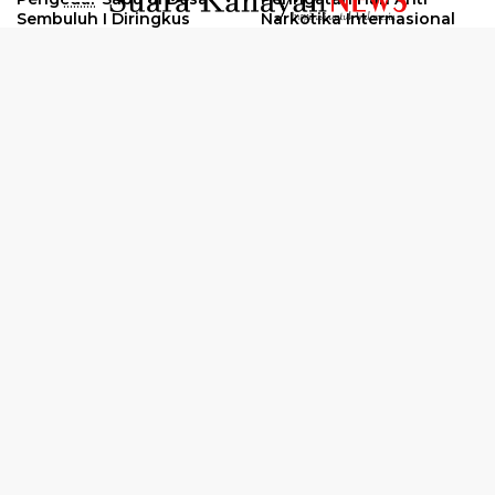
..........
Sembuluh I Diringkus
Narkotika Internasional
2026
Oknum Kuli Tinta Diduga
Kunjungan Kerja Kajati
Pengedar Sabu Dibekuk
Kalteng ke Pulang Pisau
Selengkapnya