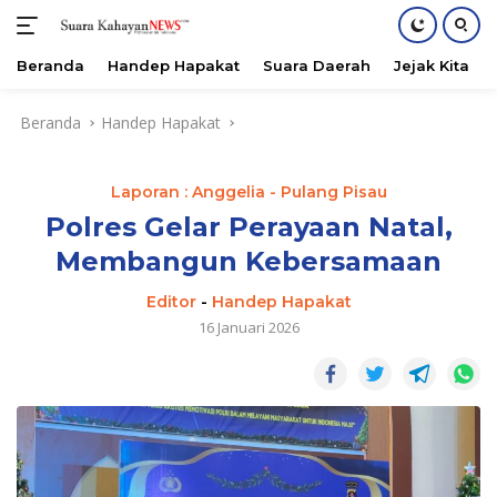
Beranda
Handep Hapakat
Suara Daerah
Jejak Kita
Langsung
Beranda
Handep Hapakat
ke
konten
Laporan : Anggelia - Pulang Pisau
Polres Gelar Perayaan Natal,
Membangun Kebersamaan
Editor
-
Handep Hapakat
16 Januari 2026