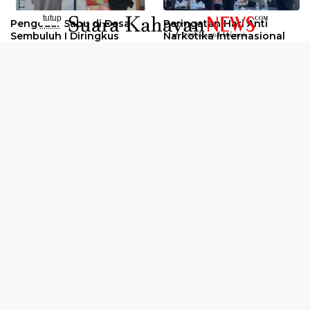
tutup
Pengedar Sabu di Desa
Peringatan Hari Anti
..........
Sembuluh I Diringkus
Narkotika Internasional
2026
Oknum Kuli Tinta Diduga
Kunjungan Kerja Kajati
Pengedar Sabu Dibekuk
Kalteng ke Pulang Pisau
Selengkapnya