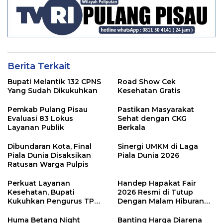
Berita Terkait
Bupati Melantik 132 CPNS
Road Show Cek
Yang Sudah Dikukuhkan
Kesehatan Gratis
Pemkab Pulang Pisau
Pastikan Masyarakat
Evaluasi 83 Lokus
Sehat dengan CKG
Layanan Publik
Berkala
Dibundaran Kota, Final
Sinergi UMKM di Laga
Piala Dunia Disaksikan
Piala Dunia 2026
Ratusan Warga Pulpis
Perkuat Layanan
Handep Hapakat Fair
Kesehatan, Bupati
2026 Resmi di Tutup
Kukuhkan Pengurus TP
Dengan Malam Hiburan
Posyandu
Rakyat
Huma Betang Night
Banting Harga Diarena