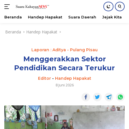
Beranda
Handep Hapakat
Suara Daerah
Jejak Kita
Langsung
Beranda
Handep Hapakat
ke
konten
Laporan : Aditya - Pulang Pisau
Menggerakkan Sektor
Pendidikan Secara Terukur
Editor
-
Handep Hapakat
8 Juni 2026