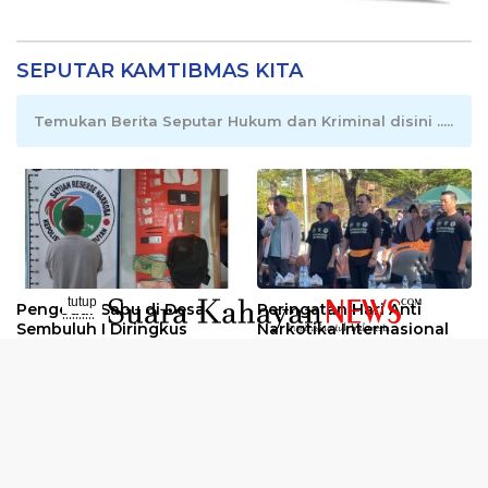
SEPUTAR KAMTIBMAS KITA
Temukan Berita Seputar Hukum dan Kriminal disini .....
tutup
Pengedar Sabu di Desa
Peringatan Hari Anti
..........
Sembuluh I Diringkus
Narkotika Internasional
2026