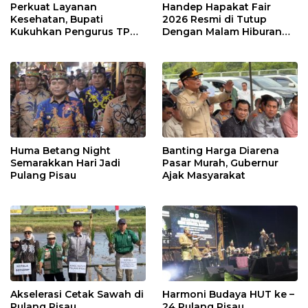
Perkuat Layanan
Handep Hapakat Fair
Kesehatan, Bupati
2026 Resmi di Tutup
Kukuhkan Pengurus TP
Dengan Malam Hiburan
Posyandu
Rakyat
Huma Betang Night
Banting Harga Diarena
Semarakkan Hari Jadi
Pasar Murah, Gubernur
Pulang Pisau
Ajak Masyarakat
Akselerasi Cetak Sawah di
Harmoni Budaya HUT ke –
Pulang Pisau
24 Pulang Pisau