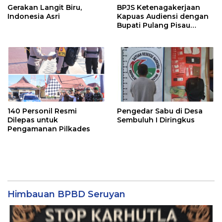
Gerakan Langit Biru,
BPJS Ketenagakerjaan
Indonesia Asri
Kapuas Audiensi dengan
Bupati Pulang Pisau
Bahas Kepesertaan PKBU,
Ekosistem Desa, dan
Pekerja Rentan
140 Personil Resmi
Pengedar Sabu di Desa
Dilepas untuk
Sembuluh I Diringkus
Pengamanan Pilkades
Himbauan BPBD Seruyan