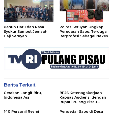
Penuh Haru dan Rasa
Polres Seruyan Ungkap
Syukur Sambut Jemaah
Peredaran Sabu, Terduga
Haji Seruyan
Berprofesi Sebagai Nakes
Berita Terkait
Gerakan Langit Biru,
BPJS Ketenagakerjaan
Indonesia Asri
Kapuas Audiensi dengan
Bupati Pulang Pisau
Bahas Kepesertaan PKBU,
Ekosistem Desa, dan
140 Personil Resmi
Pengedar Sabu di Desa