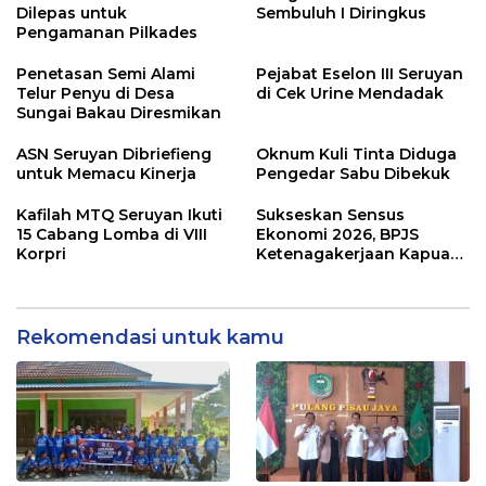
Pekerja Rentan
Dilepas untuk
Sembuluh I Diringkus
Pengamanan Pilkades
Penetasan Semi Alami
Pejabat Eselon III Seruyan
Telur Penyu di Desa
di Cek Urine Mendadak
Sungai Bakau Diresmikan
ASN Seruyan Dibriefieng
Oknum Kuli Tinta Diduga
untuk Memacu Kinerja
Pengedar Sabu Dibekuk
Kafilah MTQ Seruyan Ikuti
Sukseskan Sensus
15 Cabang Lomba di VIII
Ekonomi 2026, BPJS
Korpri
Ketenagakerjaan Kapuas
dan BPS Lindungi Ribuan
Petugas Lapangan
Rekomendasi untuk kamu