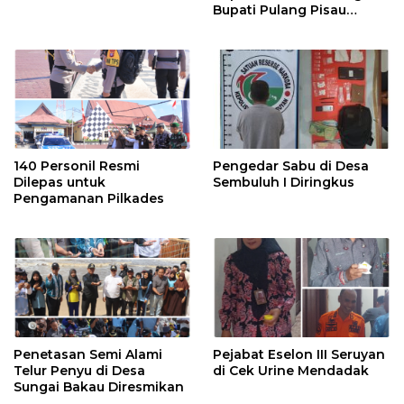
Bupati Pulang Pisau
Bahas Kepesertaan PKBU,
Ekosistem Desa, dan
Pekerja Rentan
140 Personil Resmi
Pengedar Sabu di Desa
Dilepas untuk
Sembuluh I Diringkus
Pengamanan Pilkades
Penetasan Semi Alami
Pejabat Eselon III Seruyan
Telur Penyu di Desa
di Cek Urine Mendadak
Sungai Bakau Diresmikan