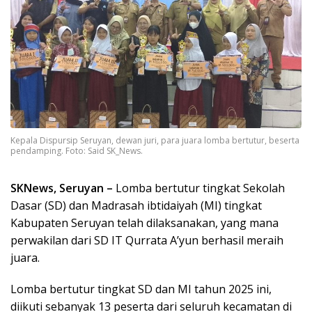
Kepala Dispursip Seruyan, dewan juri, para juara lomba bertutur, beserta
pendamping. Foto: Said SK_News.
SKNews, Seruyan –
Lomba bertutur tingkat Sekolah
Dasar (SD) dan Madrasah ibtidaiyah (MI) tingkat
Kabupaten Seruyan telah dilaksanakan, yang mana
perwakilan dari SD IT Qurrata A’yun berhasil meraih
juara.
Lomba bertutur tingkat SD dan MI tahun 2025 ini,
diikuti sebanyak 13 peserta dari seluruh kecamatan di