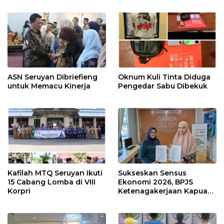
ASN Seruyan Dibriefieng
Oknum Kuli Tinta Diduga
untuk Memacu Kinerja
Pengedar Sabu Dibekuk
Kafilah MTQ Seruyan Ikuti
Sukseskan Sensus
15 Cabang Lomba di VIII
Ekonomi 2026, BPJS
Korpri
Ketenagakerjaan Kapuas
dan BPS Lindungi Ribuan
Petugas Lapangan