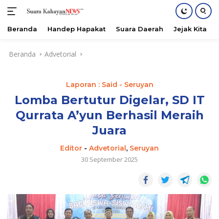
Beranda
Handep Hapakat
Suara Daerah
Jejak Kita
Langsung
Beranda
Advetorial
ke
konten
Laporan : Said - Seruyan
Lomba Bertutur Digelar, SD IT
Qurrata A’yun Berhasil Meraih
Juara
Editor
-
Advetorial
,
Seruyan
30 September 2025