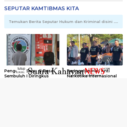
SEPUTAR KAMTIBMAS KITA
Temukan Berita Seputar Hukum dan Kriminal disini .....
tutup
Pengedar Sabu di Desa
Peringatan Hari Anti
..........
Sembuluh I Diringkus
Narkotika Internasional
2026
Oknum Kuli Tinta Diduga
Kunjungan Kerja Kajati